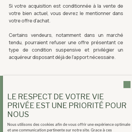
Si votre acquisition est conditionnée à la vente de
votre bien actuel, vous devrez le mentionner dans
votre offre d'achat.
Certains vendeurs, notamment dans un marché
tendu, pourraient refuser une offre présentant ce
type de condition suspensive et privilégier un
acquéreur disposant déjà de l'apport nécessaire.
Recevez nos
LE RESPECT DE VOTRE VIE
exclusivités
en avant-
PRIVÉE EST UNE PRIORITÉ POUR
première
📨
NOUS
Nous utilisons des cookies afin de vous offrir une expérience optimale
NOS NOUVEAUX BIENS DANS VOTRE BOÎTE MAIL
24 HEURES
et une communication pertinente sur notre site. Grace à ces