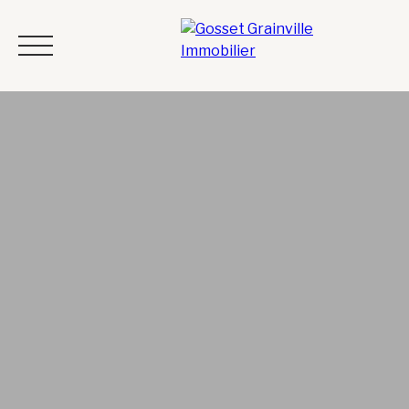
ACHETER
VENDRE
LOUER
CONFIER LA GESTION
L'UNIV
OBTENIR UNE ESTIMATION