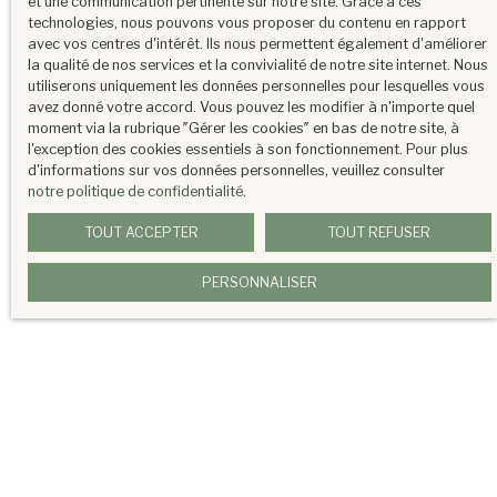
et une communication pertinente sur notre site. Grace à ces
l'article L223-1 du code de la
technologies, nous pouvons vous proposer du contenu en rapport
avec vos centres d'intérêt. Ils nous permettent également d'améliorer
consommation, sur le site Internet
la qualité de nos services et la convivialité de notre site internet. Nous
www.bloctel.gouv.fr ou par courrier
utiliserons uniquement les données personnelles pour lesquelles vous
adressé à :
avez donné votre accord. Vous pouvez les modifier à n'importe quel
moment via la rubrique ″Gérer les cookies″ en bas de notre site, à
l'exception des cookies essentiels à son fonctionnement. Pour plus
Société Worldline, Service Bloctel, CS
d'informations sur vos données personnelles, veuillez consulter
61311, 41013 BLOIS CEDEX.
notre politique de confidentialité
.
TOUT ACCEPTER
TOUT REFUSER
Pour en savoir plus sur le traitement de vos
données personnelles, veuillez consulter
PERSONNALISER
notre
politique de confidentialité
.
ENVOYER MA DEMANDE