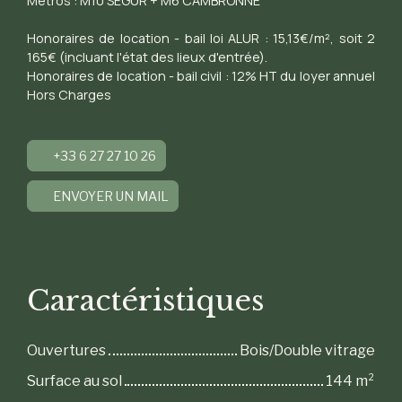
Métros : M10 SEGUR + M6 CAMBRONNE
Honoraires de location - bail loi ALUR : 15,13€/m², soit 2
165€ (incluant l'état des lieux d'entrée).
Honoraires de location - bail civil : 12% HT du loyer annuel
Hors Charges
+33 6 27 27 10 26
ENVOYER UN MAIL
Caractéristiques
Ouvertures
Bois/Double vitrage
Surface au sol
144
m²