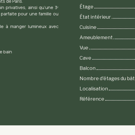
s de Paris.
Étage
n privatives, ainsi qu’une 3ᵉ
 parfaite pour une famille ou
État intérieur
lle à manger lumineux avec
Cuisine
.
Ameublement
Vue
e bain
Cave
Balcon
Nombre d'étages du bâ
Localisation
Référence