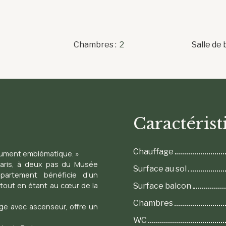
Chambres
:
2
Salle de 
Caractérist
Chauffage
nument emblématique. »
 Paris, à deux pas du Musée
Surface au sol
partement bénéficie d’un
n tout en étant au cœur de la
Surface balcon
Chambres
ge avec ascenseur, offre un
WC