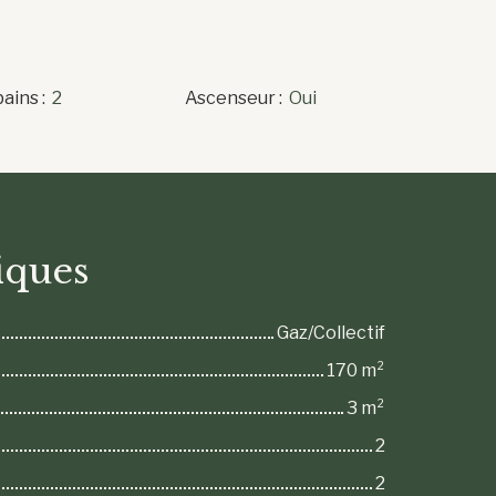
bains
:
2
Ascenseur
:
Oui
iques
Gaz/Collectif
170
m²
3
m²
2
2