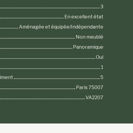
3
En excellent état
Aménagée et équipée/Indépendante
Non meublé
Panoramique
Oui
1
timent
5
Paris 75007
VA2207