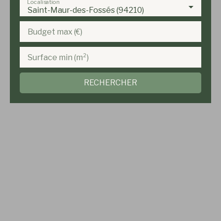
Localisation
Saint-Maur-des-Fossés (94210)
Budget max (€)
Surface min (m²)
RECHERCHER