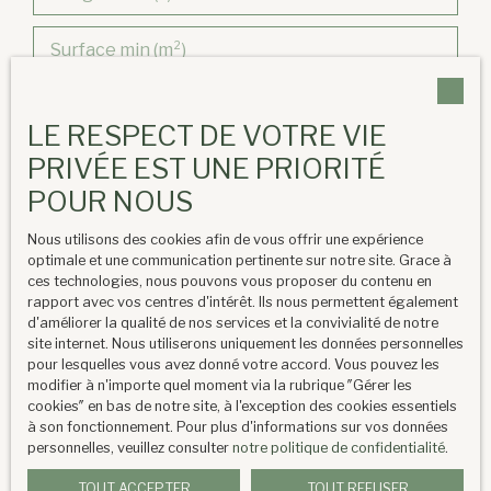
Surface min (m²)
Chambres min
LE RESPECT DE VOTRE VIE
PRIVÉE EST UNE PRIORITÉ
J'accepte le traitement de mes données
personnelles conformément au RGPD. Si vous
POUR NOUS
ne souhaitez pas faire l'objet de prospection
Nous utilisons des cookies afin de vous offrir une expérience
commerciale par voie téléphonique, vous
optimale et une communication pertinente sur notre site. Grace à
pouvez vous inscrire gratuitement sur la liste
ces technologies, nous pouvons vous proposer du contenu en
d'opposition au démarchage téléphonique,
rapport avec vos centres d'intérêt. Ils nous permettent également
prévu par l'article L223-1 du code de la
d'améliorer la qualité de nos services et la convivialité de notre
site internet. Nous utiliserons uniquement les données personnelles
consommation, sur le site Internet
pour lesquelles vous avez donné votre accord. Vous pouvez les
www.bloctel.gouv.fr ou par courrier adressé à :
modifier à n'importe quel moment via la rubrique ″Gérer les
cookies″ en bas de notre site, à l'exception des cookies essentiels
Société Worldline, Service Bloctel, CS 61311,
à son fonctionnement. Pour plus d'informations sur vos données
personnelles, veuillez consulter
notre politique de confidentialité
.
41013 BLOIS CEDEX.
TOUT ACCEPTER
TOUT REFUSER