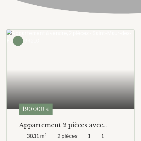
190 000
€
Appartement 2 pièces avec
balcon filant - dernier étage avec
38.11
m²
2
pièces
1
1