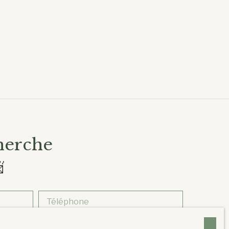
herche

Téléphone
Surface min (m²)
Chambres min