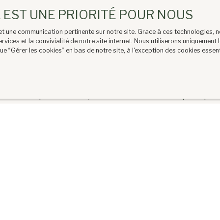
Paris (75017)
E EST UNE PRIORITÉ POUR NOUS
ersonnelles conformément au RGPD. Si vous ne souhaitez pa
e et une communication pertinente sur notre site. Grace à ces technologies
scrire gratuitement sur la liste d'opposition au démarchage
ervices et la convivialité de notre site internet. Nous utiliserons uniqueme
net www.bloctel.gouv.fr ou par courrier adressé à :
ue ″Gérer les cookies″ en bas de notre site, à l'exception des cookies esse
311, 41013 BLOIS CEDEX.
os données personnelles, veuillez consulter notre
politique 
VALIDER MES CRITÈRES