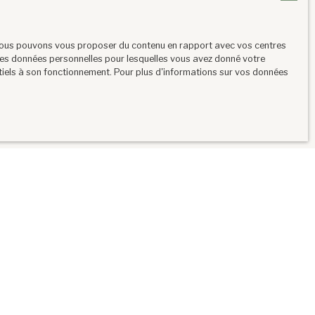
s faire l'objet de prospection commerciale
, nous pouvons vous proposer du contenu en rapport avec vos centres
 téléphonique, prévu par l'article L223-1 du
nt les données personnelles pour lesquelles vous avez donné votre
ntiels à son fonctionnement. Pour plus d'informations sur vos données
de confidentialité
.