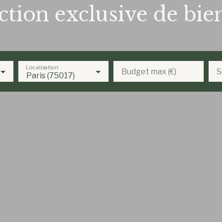
ction exclusive de bie
Localisation
Budget max (€)
S
Paris (75017)