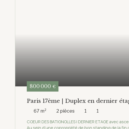
800 000
€
Paris 17ème | Duplex en dernier ét
Batignolles
67
m²
2
pièces
1
1
COEUR DES BATIGNOLLES | DERNIER ETAGE avec ascen
Au sein d’une copropriété de bon standing de la fin