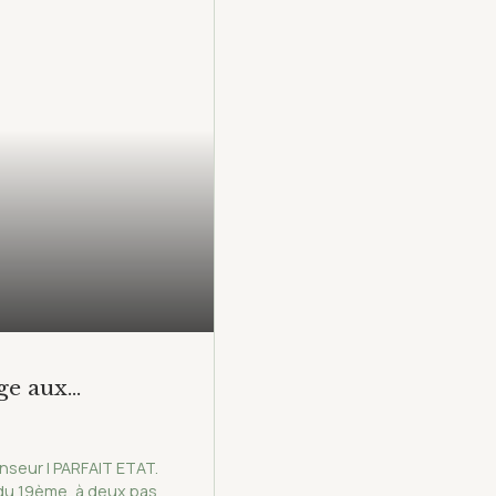
age aux
seur | PARFAIT ETAT.
 du 19ème, à deux pas