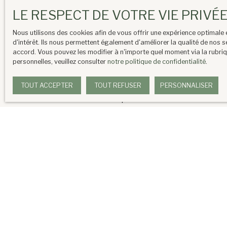
Vente
Duplex
LE RESPECT DE VOTRE VIE PRIVÉ
J'accepte le traitement de mes données p
Nous utilisons des cookies afin de vous offrir une expérience optimal
par voie téléphonique, vous pouvez vous in
d'intérêt. Ils nous permettent également d'améliorer la qualité de nos s
code de la consommation, sur le site Inter
accord. Vous pouvez les modifier à n'importe quel moment via la rubriq
personnelles, veuillez consulter
notre politique de confidentialité
.
Société Worldline, Service Bloctel, CS 61
TOUT ACCEPTER
TOUT REFUSER
PERSONNALISER
Pour en savoir plus sur le traitement de v