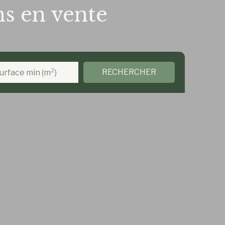
ns en vente
RECHERCHER
urface min (m²)