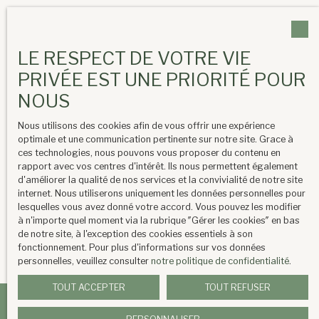
LE RESPECT DE VOTRE VIE
PRIVÉE EST UNE PRIORITÉ POUR
Prix
(honoraires inclus)
NOUS
Nous utilisons des cookies afin de vous offrir une expérience
Nous contacter
optimale et une communication pertinente sur notre site. Grace à
ces technologies, nous pouvons vous proposer du contenu en
Classe énergie C, Classe climat B Montant moyen estimé
rapport avec vos centres d'intérêt. Ils nous permettent également
des dépenses annuelles d'énergie pour un usage
d'améliorer la qualité de nos services et la convivialité de notre site
internet. Nous utiliserons uniquement les données personnelles pour
standard, établi à partir des prix de l'énergie de l'année
lesquelles vous avez donné votre accord. Vous pouvez les modifier
2023 : entre 2170.00 et 2980.00 €. Les informations sur
à n'importe quel moment via la rubrique ″Gérer les cookies″ en bas
les risques auxquels ce bien est exposé sont
de notre site, à l'exception des cookies essentiels à son
disponibles sur le site Géorisques : georisques.gouv.fr.
fonctionnement. Pour plus d'informations sur vos données
personnelles, veuillez consulter
notre politique de confidentialité
.
TOUT ACCEPTER
TOUT REFUSER